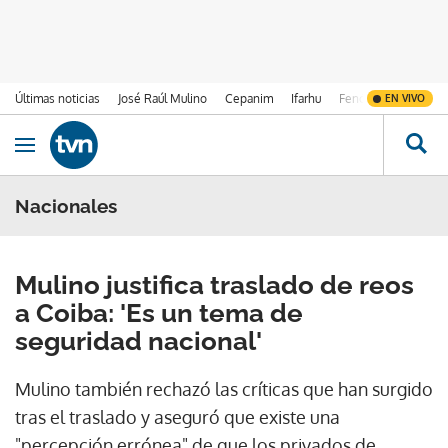
Últimas noticias
José Raúl Mulino
Cepanim
Ifarhu
Fenómeno de El Ni
EN VIVO
Ir al contenido
Obrir navegació
Nacionales
Mulino justifica traslado de reos
a Coiba: 'Es un tema de
seguridad nacional'
Mulino también rechazó las críticas que han surgido
tras el traslado y aseguró que existe una
"percepción errónea" de que los privados de