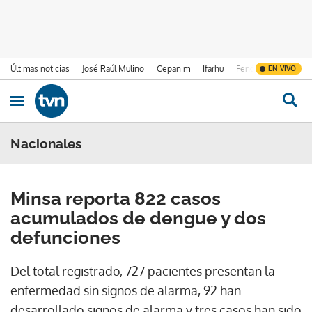
Últimas noticias
José Raúl Mulino
Cepanim
Ifarhu
Fenómeno de El Ni
EN VIVO
Ir al contenido
Obrir navegació
Nacionales
Minsa reporta 822 casos
acumulados de dengue y dos
defunciones
Del total registrado, 727 pacientes presentan la
enfermedad sin signos de alarma, 92 han
desarrollado signos de alarma y tres casos han sido