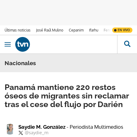
Últimas noticias
José Raúl Mulino
Cepanim
Ifarhu
Fenómeno de El Ni
EN VIVO
Ir al contenido
Obrir navegació
Nacionales
Panamá mantiene 220 restos
óseos de migrantes sin reclamar
tras el cese del flujo por Darién
- Periodista Multimedios
Saydie M. González
@saydie_m