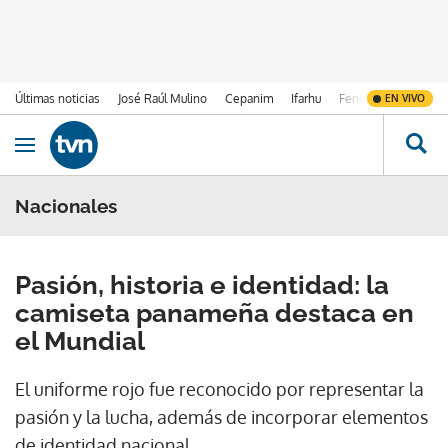
Últimas noticias
José Raúl Mulino
Cepanim
Ifarhu
Fenómeno de El Ni
EN VIVO
Ir al contenido
Obrir navegació
Nacionales
Pasión, historia e identidad: la
camiseta panameña destaca en
el Mundial
El uniforme rojo fue reconocido por representar la
pasión y la lucha, además de incorporar elementos
de identidad nacional.