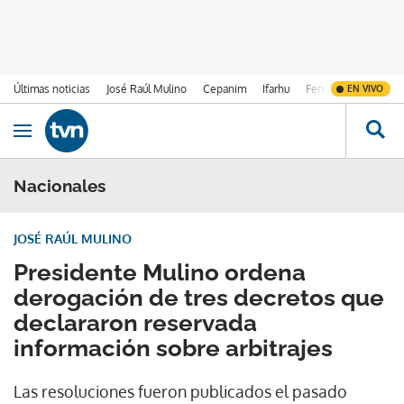
Últimas noticias
José Raúl Mulino
Cepanim
Ifarhu
Fenómeno de El Ni
EN VIVO
Ir al contenido
Obrir navegació
Nacionales
JOSÉ RAÚL MULINO
Presidente Mulino ordena
derogación de tres decretos que
declararon reservada
información sobre arbitrajes
Las resoluciones fueron publicados el pasado