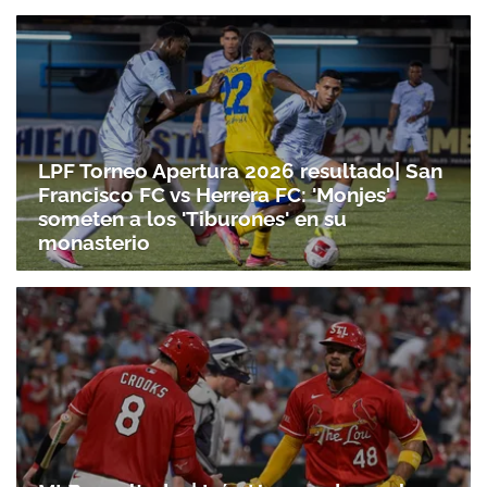
Gracias por suscribirte a nuestro boletín.
LPF Torneo Apertura 2026 resultado| San
ACEPTAR
Francisco FC vs Herrera FC: 'Monjes'
someten a los 'Tiburones' en su
monasterio