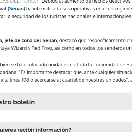
CAS DEL TORO./
Debido al aumento de hechos delictivos 
val (Senan)
ha intensificado sus operativos en el corregimi
zar la seguridad de los turistas nacionales e internacionales
a
,
jefe de zona del Senan
, destacó que "específicamente e
aya Wizard y Red Frog, así como en todos los senderos utili
bién se han colocado unidades en toda la comunidad de B
udadana. "Es importante destacar que, ante cualquier situació
 la línea 108 o acercarse al cuartel de nuestras unidades", 
stro boletín
ieres recibir información?