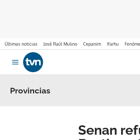
Últimas noticias
José Raúl Mulino
Cepanim
Ifarhu
Fenóme
Ir al contenido
Obrir navegació
Provincias
Senan ref