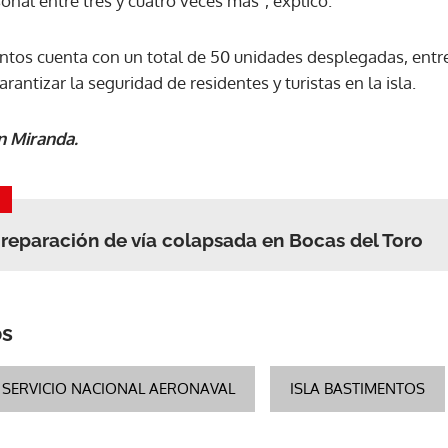
al entre tres y cuatro veces más", explicó.
ntos cuenta con un total de 50 unidades desplegadas, entre
arantizar la seguridad de residentes y turistas en la isla.
n Miranda.
 reparación de vía colapsada en Bocas del Toro
os
SERVICIO NACIONAL AERONAVAL
ISLA BASTIMENTOS
Gracias por suscribirte a nuestro boletín.