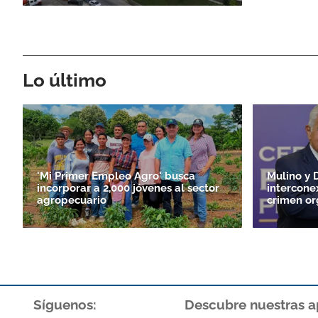
Lo último
'Mi Primer Empleo Agro' busca
Mulino y D
incorporar a 2,000 jóvenes al sector
intercone
agropecuario
crimen or
Síguenos:
Descubre nuestras a