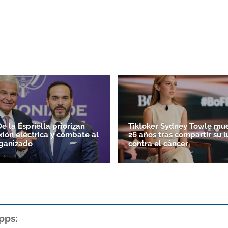
e la Espriella priorizan
Tiktoker Sydney Towle mue
xión eléctrica y combate al
26 años tras compartir su 
ganizado
contra el cáncer
pps: