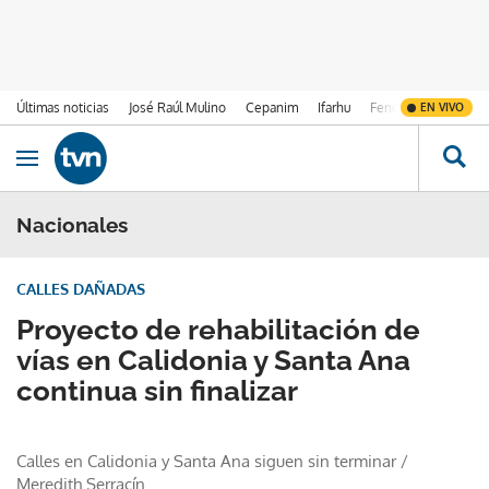
Últimas noticias
José Raúl Mulino
Cepanim
Ifarhu
Fenómeno de El Ni
EN VIVO
Ir al contenido
Obrir navegació
Nacionales
CALLES DAÑADAS
Proyecto de rehabilitación de
vías en Calidonia y Santa Ana
continua sin finalizar
Calles en Calidonia y Santa Ana siguen sin terminar
/
Meredith Serracín