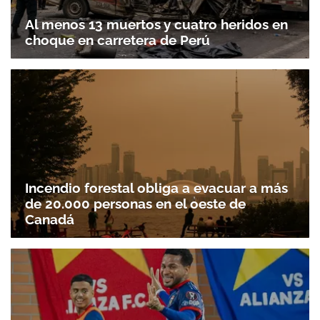
Al menos 13 muertos y cuatro heridos en
choque en carretera de Perú
Gracias por suscribirte a nuestro boletín.
Incendio forestal obliga a evacuar a más
de 20.000 personas en el oeste de
Canadá
ACEPTAR