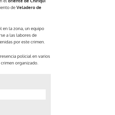
n el
oriente de Chiriquí
miento de
Veladero de
l en la zona, un equipo
e a las labores de
enidas por este crimen.
esencia policial en varios
l crimen organizado.