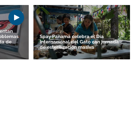
sentan
roblemas
Spay Panamá celebra el Día
ada de
Internacional del Gato con jornada
de esterilización masiva