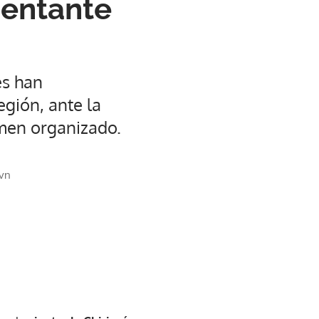
sentante
es han
egión, ante la
imen organizado.
vn