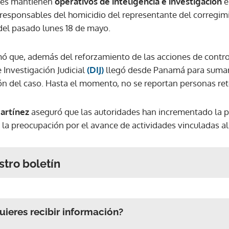
des mantienen
operativos de inteligencia e investigación
e
os responsables del homicidio del representante del corregi
del pasado lunes 18 de mayo.
ó que, además del reforzamiento de las acciones de contro
e Investigación Judicial
(DIJ)
llegó desde Panamá para sumars
ón del caso. Hasta el momento, no se reportan personas ret
artínez
aseguró que las autoridades han incrementado la pr
te la preocupación por el avance de actividades vinculadas a
stro boletín
ieres recibir información?