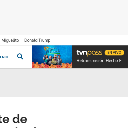
n Miguelito
Donald Trump
EN VIVO
ENIDOS ESPECIALES
NOVELAS
PROGRAMAS
GENTE TVN
PROG
Retransmisión Hecho En Panamá
te de