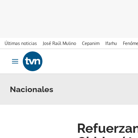
Últimas noticias
José Raúl Mulino
Cepanim
Ifarhu
Fenóme
Ir al contenido
Obrir navegació
Nacionales
Refuerzan