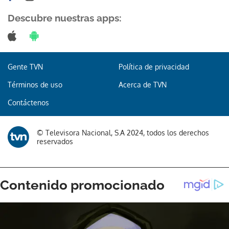
Descubre nuestras apps:
Gracias por suscribirte a nuestro boletín.
Gente TVN
Política de privacidad
Términos de uso
Acerca de TVN
ACEPTAR
Contáctenos
© Televisora Nacional, S.A 2024, todos los derechos
reservados