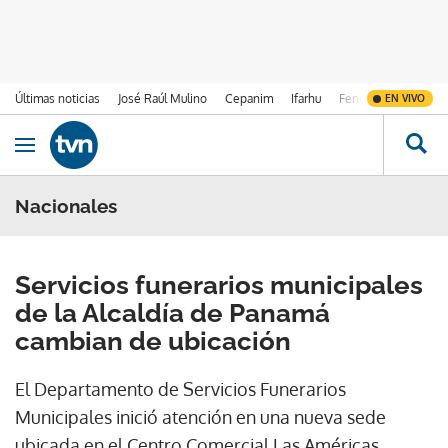
Últimas noticias
José Raúl Mulino
Cepanim
Ifarhu
Fenómeno de El Ni
EN VIVO
Ir al contenido
Obrir navegació
Nacionales
Servicios funerarios municipales
de la Alcaldía de Panamá
cambian de ubicación
El Departamento de Servicios Funerarios
Municipales inició atención en una nueva sede
ubicada en el Centro Comercial Las Américas.