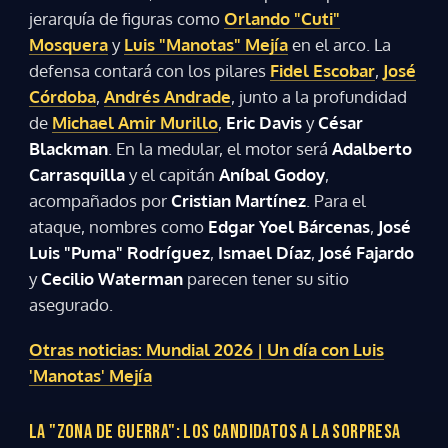
jerarquía de figuras como
Orlando "Cuti"
Mosquera
y
Luis "Manotas" Mejía
en el arco. La
defensa contará con los pilares
Fidel Escobar
,
José
Córdoba
,
Andrés Andrade
, junto a la profundidad
de
Michael Amir Murillo
,
Eric Davis
y
César
Blackman
. En la medular, el motor será
Adalberto
Carrasquilla
y el capitán
Aníbal Godoy
,
acompañados por
Cristian Martínez
. Para el
ataque, nombres como
Edgar Yoel Bárcenas
,
José
Luis "Puma" Rodríguez
,
Ismael Díaz
,
José Fajardo
y
Cecilio Waterman
parecen tener su sitio
asegurado.
Otras noticias: Mundial 2026 | Un día con Luis
'Manotas' Mejía
LA "ZONA DE GUERRA": LOS CANDIDATOS A LA SORPRESA