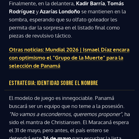
Finalmente, en la delantera,
Kadir Barría
,
Tomás
Rodríguez
y
Azarías Londoño
se mantienen en la
Gracias por suscribirte a nuestro boletín.
sombra, esperando que su olfato goleador les
permita dar la sorpresa en el listado final como
piezas de revulsivo táctico.
ACEPTAR
Otras noticias: Mundial 2026 | Ismael Díaz encara
con optimismo el "Grupo de la Muerte" para la
selección de Panamá
ESTRATEGIA: IDENTIDAD SOBRE EL NOMBRE
El modelo de juego es innegociable. Panamá
buscará ser un equipo que no teme a la posesión.
"No vamos a escondernos, queremos proponer"
, ha
sido el mantra de Christiansen. El Maracaná espera
el 31 de mayo, pero antes, el país entero se
detendrá este
26 de mayo
para escuchar la lista