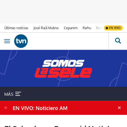
Últimas noticias
José Raúl Mulino
Cepanim
Ifarhu
Fenómeno de El Ni
EN VIVO
Ir al contenido
Obrir navegació
MÁS
EN VIVO: Noticiero AM