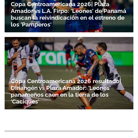
Copa Centroamericana 2026| Plaza
Amador vs L.A. Firpo: 'Leones' de Panamá
buscan la reivindicación en el estreno de
los 'Pamperos'
Copa Centroamericana 2026 resultado|
Diriangén vs Plaza Amador: 'Leones'
panameños caen en la tierra de los
'Caciques'