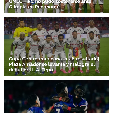
UMECIT FC no pudo sostenerse ante
Olimpia en Penonomé
Copa Centroamericana 2026 resultado|
Plaza Amador se levanta y malogra el
debut del L.A. Firpo