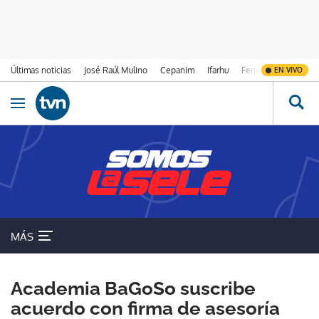
Últimas noticias
José Raúl Mulino
Cepanim
Ifarhu
Fenómeno de El Ni
EN VIVO
Ir al contenido
Obrir navegació
MÁS
Academia BaGoSo suscribe
acuerdo con firma de asesoría