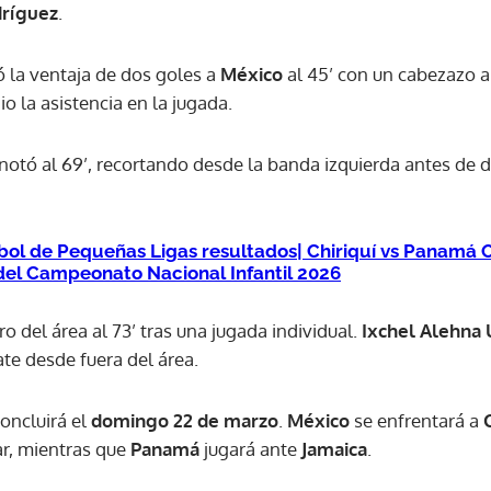
dríguez
.
ACEPTAR
 la ventaja de dos goles a
México
al 45’ con un cabezazo al
io la asistencia en la jugada.
notó al 69’, recortando desde la banda izquierda antes de d
bol de Pequeñas Ligas resultados| Chiriquí vs Panamá Oe
l del Campeonato Nacional Infantil 2026
 del área al 73’ tras una jugada individual.
Ixchel Alehna
te desde fuera del área.
oncluirá el
domingo 22 de marzo
.
México
se enfrentará a
C
ar, mientras que
Panamá
jugará ante
Jamaica
.