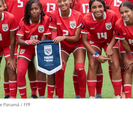
de Panamá
/
FPF