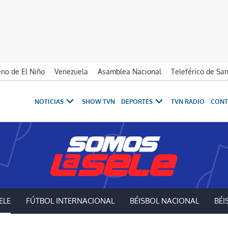
no de El Niño
Venezuela
Asamblea Nacional
Teleférico de Sa
NOTICIAS
SHOW TVN
DEPORTES
TVN RADIO
CONT
ELE
FÚTBOL INTERNACIONAL
BÉISBOL NACIONAL
BÉI