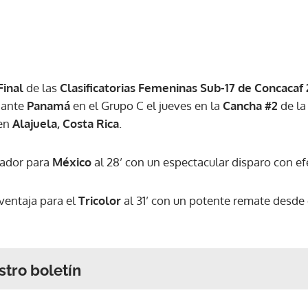
Final
de las
Clasificatorias Femeninas Sub-17 de Concacaf
 ante
Panamá
en el Grupo C el jueves en la
Cancha #2
de l
en
Alajuela, Costa Rica
.
cador para
México
al 28’ con un espectacular disparo con ef
ventaja para el
Tricolor
al 31’ con un potente remate desde
stro boletín