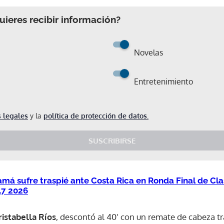
ieres recibir información?
Novelas
Entretenimiento
 legales
y la
política de protección de datos.
SUSCRIBIRSE
má sufre traspié ante Costa Rica en Ronda Final de Clas
17 2026
ristabella Ríos
, descontó al 40’ con un remate de cabeza tr
Gracias por suscribirte a nuestro boletín.