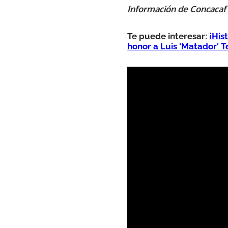
Información de Concacaf
Te puede interesar:
¡His
honor a Luis 'Matador' T