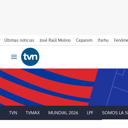
Últimas noticias
José Raúl Mulino
Cepanim
Ifarhu
Fenóme
Ir al contenido
Obrir navegació
TVN
TVMAX
MUNDIAL 2026
LPF
SOMOS LA S