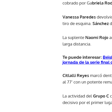
cobrado por Ga
briela Ro
Vanessa Paredes
devolvió
tiro de esquina.
Sánchez
d
La suplente
Naomi Rojo
a
larga distancia.
Te puede interesar:
Béis
jornada de la serie fina
Citlalli Reyes
marcó dentro
al 77’ con un potente rema
La actividad del
Grupo C
c
decisivo por el primer lug