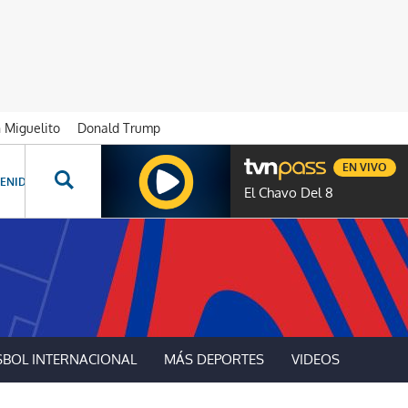
n Miguelito
Donald Trump
EN VIVO
ENIDOS ESPECIALES
NOVELAS
PROGRAMAS
GENTE TVN
PROG
El Chavo Del 8
SBOL INTERNACIONAL
MÁS DEPORTES
VIDEOS