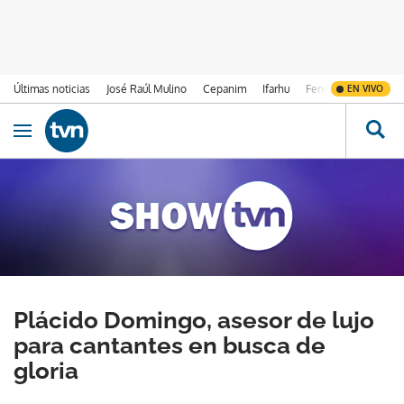
Últimas noticias
José Raúl Mulino
Cepanim
Ifarhu
Fenómeno de El Ni
EN VIVO
Ir al contenido
Obrir navegació
Plácido Domingo, asesor de lujo
para cantantes en busca de
gloria