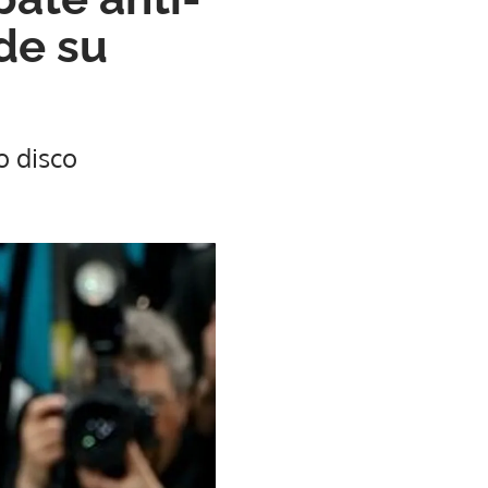
de su
o disco