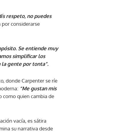
dís respeto, no puedes
a por considerarse
opósito. Se entiende muy
amos simplificar los
 la gente por tonta”.
co, donde Carpenter se ríe
 moderna:
“Me gustan mis
to como quien cambia de
ción vacía, es sátira
mina su narrativa desde