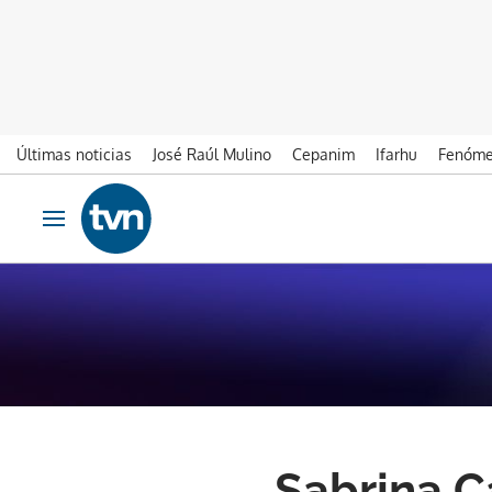
Últimas noticias
José Raúl Mulino
Cepanim
Ifarhu
Fenóme
Ir al contenido
Obrir navegació
Sabrina C