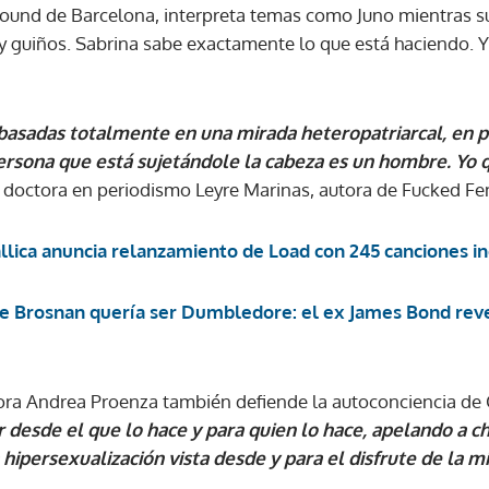
Sound de Barcelona, interpreta temas como Juno mientras s
y guiños. Sabrina sabe exactamente lo que está haciendo. Y
ACEPTAR
 basadas totalmente en una mirada heteropatriarcal, en p
ersona que está sujetándole la cabeza es un hombre. Yo 
 doctora en periodismo Leyre Marinas, autora de Fucked Fe
llica anuncia relanzamiento de Load con 245 canciones in
ce Brosnan quería ser Dumbledore: el ex James Bond rev
dora Andrea Proenza también defiende la autoconciencia de
 desde el que lo hace y para quien lo hace, apelando a c
ipersexualización vista desde y para el disfrute de la m