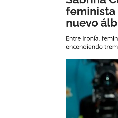
feminista
nuevo ál
Entre ironía, femi
encendiendo treme