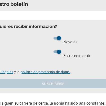
stro boletín
ieres recibir información?
Novelas
Entretenimiento
 legales
y la
política de protección de datos.
SUSCRIBIRSE
siguen su carrera de cerca, la ironía ha sido una constante
Gracias por suscribirte a nuestro boletín.