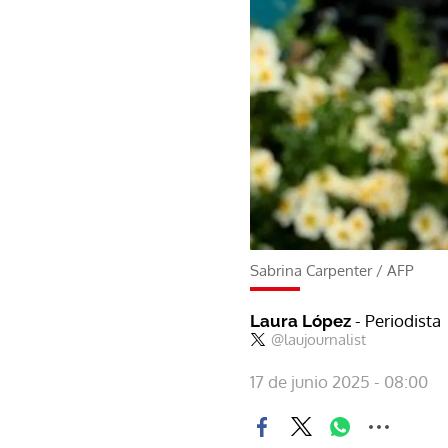
Sabrina Carpenter
/
AFP
- Periodista
Laura López
@laujournalist
17 de junio 2025 - 08:00