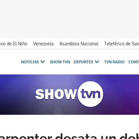
no de El Niño
Venezuela
Asamblea Nacional
Teleférico de Sa
NOTICIAS
SHOW TVN
DEPORTES
TVN RADIO
CONT
arpenter desata un deb