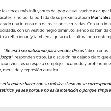
 las voces más influyentes del pop actual, vuelve a ocupar l
sicales, sino por la portada de su próximo álbum
Man’s Best
nerado una intensa ola de reacciones cruzadas. Con una im
odillada, con un vestido negro diminuto, siendo sostenida d
sto a reflexionar (y también a gritar) a la cultura pop conte
. “
Se está sexualizando para vender discos”,
dicen unos.
 juzga”
, responden otros. La discusión ha dejado claro que
nción viral: es un espejo complejo, incómodo y profundame
, mercado y expresión artística.
ella quiera hacer con su música si eso no se corresponde 
satírica, ya sea porque no es la intención o porque simpl