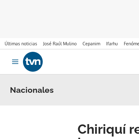
Últimas noticias
José Raúl Mulino
Cepanim
Ifarhu
Fenóme
Ir al contenido
Obrir navegació
Nacionales
Chiriquí 