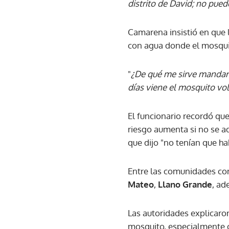
distrito de David; no pued
Camarena insistió en que 
con agua donde el mosqui
"
¿De qué me sirve mandar l
días viene el mosquito v
El funcionario recordó q
riesgo aumenta si no se a
que dijo "no tenían que ha
Entre las comunidades con
Mateo
,
Llano Grande
, ad
Las autoridades explicaron
mosquito, especialmente c