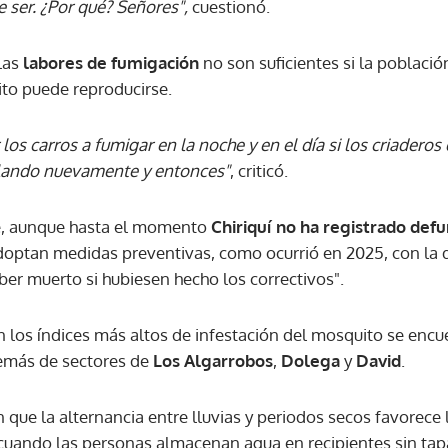
e ser. ¿Por qué? Señores",
cuestionó.
las
labores de fumigación
no son suficientes si la poblaci
to puede reproducirse.
os carros a fumigar en la noche y en el día si los criaderos 
olando nuevamente y entonces"
, criticó.
ue, aunque hasta el momento
Chiriquí no ha registrado def
doptan medidas preventivas, como ocurrió en 2025, con la 
ber muerto si hubiesen hecho los correctivos".
 los índices más altos de infestación del mosquito se enc
emás de sectores de
Los Algarrobos
,
Dolega
y
David
.
 que la alternancia entre lluvias y periodos secos favorece
Gracias por suscribirte a nuestro boletín.
uando las personas almacenan agua en recipientes sin tap