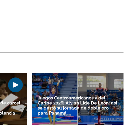
Juegos Centroamericanos y del
de cárcel
Caribe 2026| Alyiah Lide De León: así
se gestó su jornada de doble oro
olencia
para Panamá