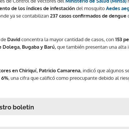
es de Control de Vectores del
Ministerio de Salud (Minsa)
m
nto de los índices de infestación
del mosquito
Aedes aeg
donde ya se contabilizan
237 casos confirmados de dengue
d
o de
David
concentra la mayor cantidad de casos, con
153 p
de Dolega, Bugaba y Barú,
que también presentan una alta i
ores en Chiriquí,
Patricio Camarena
, indicó que algunos s
n
6%
, una cifra que calificó como preocupante debido al rie
stro boletín