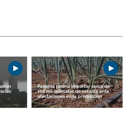
uarán
Panamá podría importar cerca de
varias
100 mil quintales de cebolla ante
afectaciones en la producción