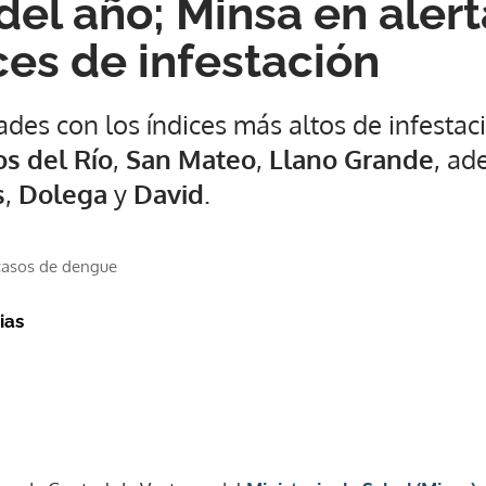
del año; Minsa en alert
ces de infestación
des con los índices más altos de infestac
os del Río
,
San Mateo
,
Llano Grande
, ad
s
,
Dolega
y
David
.
 casos de dengue
ias