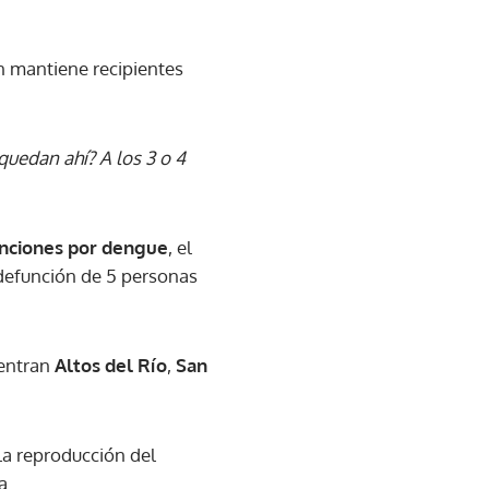
ón mantiene recipientes
quedan ahí? A los 3 o 4
unciones por dengue
, el
defunción de 5 personas
uentran
Altos del Río
,
San
 la reproducción del
a.