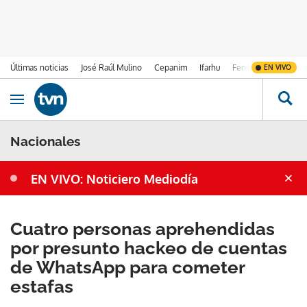
Últimas noticias
José Raúl Mulino
Cepanim
Ifarhu
Fenómeno de El Ni
EN VIVO
Ir al contenido
Obrir navegació
Nacionales
EN VIVO: Noticiero Mediodía
Cuatro personas aprehendidas
por presunto hackeo de cuentas
de WhatsApp para cometer
estafas