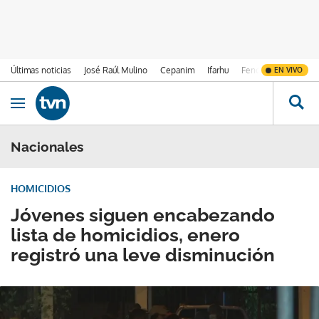
Últimas noticias
José Raúl Mulino
Cepanim
Ifarhu
Fenómeno de El Ni
EN VIVO
Ir al contenido
Obrir navegació
Nacionales
HOMICIDIOS
Jóvenes siguen encabezando
lista de homicidios, enero
registró una leve disminución