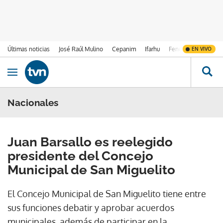
Últimas noticias
José Raúl Mulino
Cepanim
Ifarhu
Fenómeno de El Ni
EN VIVO
Ir al contenido
Obrir navegació
Nacionales
Juan Barsallo es reelegido
presidente del Concejo
Municipal de San Miguelito
El Concejo Municipal de San Miguelito tiene entre
sus funciones debatir y aprobar acuerdos
municipales, además de participar en la