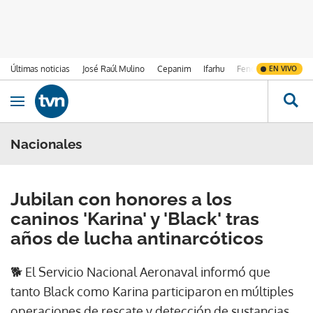
Últimas noticias
José Raúl Mulino
Cepanim
Ifarhu
Fenómeno de El Ni
EN VIVO
Ir al contenido
Obrir navegació
Nacionales
Jubilan con honores a los
caninos 'Karina' y 'Black' tras
años de lucha antinarcóticos
🐕 El Servicio Nacional Aeronaval informó que
tanto Black como Karina participaron en múltiples
operaciones de rescate y detección de sustancias