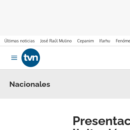
Últimas noticias
José Raúl Mulino
Cepanim
Ifarhu
Fenóme
Ir al contenido
Obrir navegació
Nacionales
Presentac