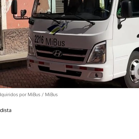
quiridos por MiBus
/
MiBus
odista