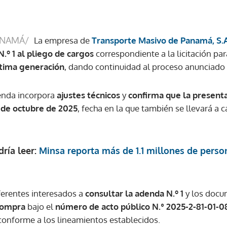
ANAMÁ/
La empresa de
Transporte Masivo de Panamá, S.A
.º 1 al pliego de cargos
correspondiente a la licitación par
tima generación
, dando continuidad al proceso anunciado
denda incorpora
ajustes técnicos
y
confirma que la present
9 de octubre de 2025
, fecha en la que también se llevará a 
ría leer:
Minsa reporta más de 1.1 millones de pers
oferentes interesados a
consultar la adenda N.º 1
y los docu
ompra
bajo el
número de acto público N.° 2025-2-81-01-
 conforme a los lineamientos establecidos.