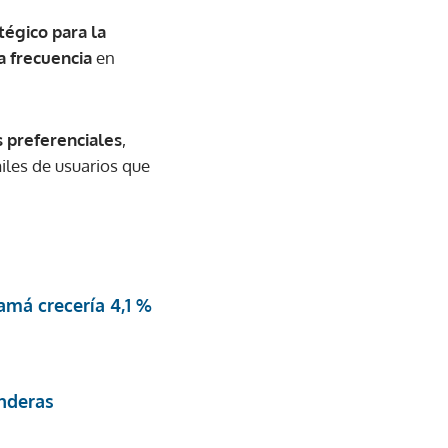
tégico para la
a frecuencia
en
s preferenciales
,
iles de usuarios que
amá crecería 4,1 %
anderas