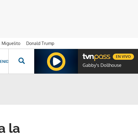
n Miguelito
Donald Trump
EN VIVO
ENIDOS ESPECIALES
NOVELAS
PROGRAMAS
GENTE TVN
PROG
Gabby's Dollhouse
a la