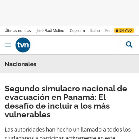
Últimas noticias
José Raúl Mulino
Cepanim
Ifarhu
Fenómeno de El Ni
EN VIVO
Ir al contenido
Obrir navegació
Nacionales
Segundo simulacro nacional de
evacuación en Panamá: El
desafío de incluir a los más
vulnerables
Las autoridades han hecho un llamado a todos los
ciudadanos a participar activamente en este