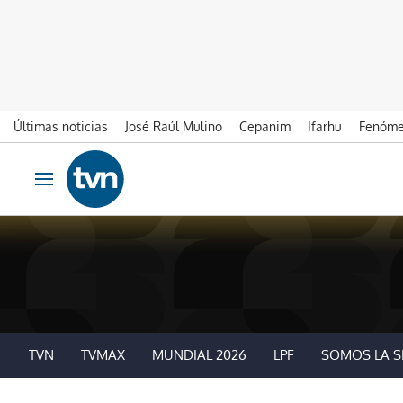
Últimas noticias
José Raúl Mulino
Cepanim
Ifarhu
Fenóme
Ir al contenido
Obrir navegació
TVN
TVMAX
MUNDIAL 2026
LPF
SOMOS LA S