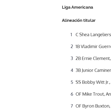
Liga Americana
Alineación titular
C Shea Langeliers,
1B Vladimir Guerre
2B Ernie Clement,
3B Junior Caminer
SS Bobby Witt Jr.
OF Mike Trout, An
OF Byron Buxton,