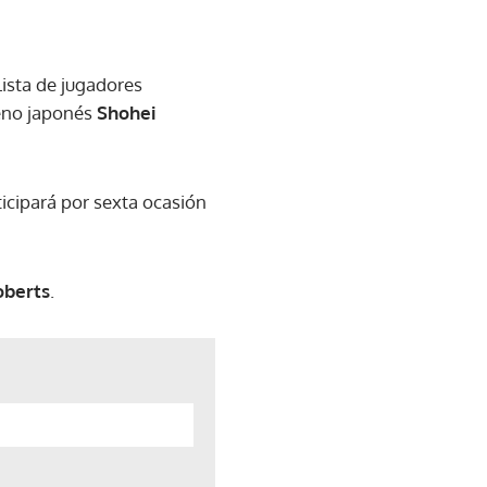
lista de jugadores
meno japonés
Shohei
ticipará por sexta ocasión
oberts
.