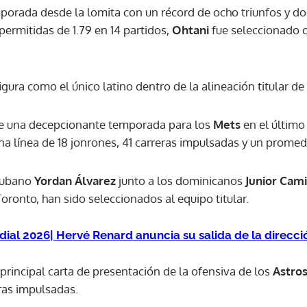
orada desde la lomita con un récord de ocho triunfos y do
permitidas de 1.79 en 14 partidos,
Ohtani
fue seleccionado
ACEPTAR
figura como el único latino dentro de la alineación titular de
de una decepcionante temporada para los
Mets
en el último
una línea de 18 jonrones, 41 carreras impulsadas y un promed
 cubano
Yordan Álvarez
junto a los dominicanos
Junior Cam
oronto, han sido seleccionados al equipo titular.
ial 2026| Hervé Renard anuncia su salida de la direcc
a principal carta de presentación de la ofensiva de los
Astro
ras impulsadas.