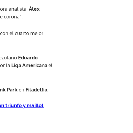
hora analista,
Álex
le corona".
 con el cuarto mejor
nezolano
Eduardo
or la
Liga Americana
el
ank Park
en
Filadelfia
.
n triunfo y maillot