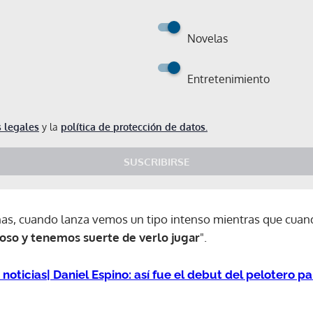
Novelas
Entretenimiento
 legales
y la
política de protección de datos.
SUSCRIBIRSE
nas, cuando lanza vemos un tipo intenso mientras que cua
oso y tenemos suerte de verlo jugar
".
noticias| Daniel Espino: así fue el debut del pelotero
Gracias por suscribirte a nuestro boletín.