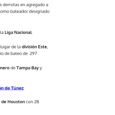
s derrotas en agregado a
 como bateador designado
 la
Liga Nacional
.
 lugar de la
división
Este
,
io de bateo de .297.
inero
de
Tampa Bay
y
ión de Túnez
s de Houston
con 28