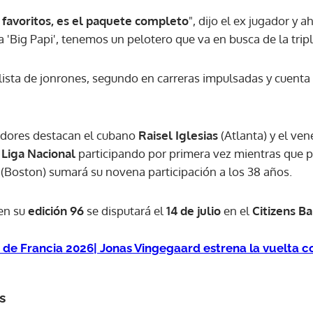
 favoritos, es el paquete completo
", dijo el ex jugador y a
 'Big Papi', tenemos un pelotero que va en busca de la trip
lista de jonrones, segundo en carreras impulsadas y cuenta
zadores destacan el cubano
Raisel Iglesias
(Atlanta) y el ve
a
Liga Nacional
participando por primera vez mientras que p
(Boston) sumará su novena participación a los 38 años.
en su
edición 96
se disputará el
14 de julio
en el
Citizens B
 de Francia 2026| Jonas Vingegaard estrena la vuelta co
s