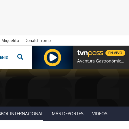
n Miguelito
Donald Trump
EN VIVO
ENIDOS ESPECIALES
NOVELAS
PROGRAMAS
GENTE TVN
PROG
Aventura Gastronómica Colombia
SBOL INTERNACIONAL
MÁS DEPORTES
VIDEOS