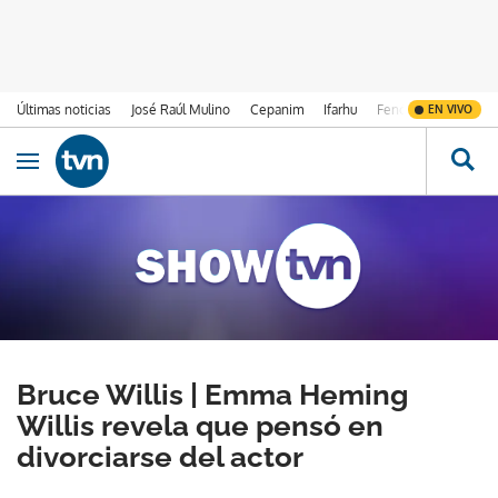
Últimas noticias
José Raúl Mulino
Cepanim
Ifarhu
Fenómeno de El Ni
EN VIVO
Ir al contenido
Obrir navegació
Bruce Willis | Emma Heming
Willis revela que pensó en
divorciarse del actor