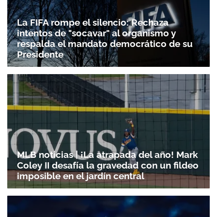
La FIFA rompe el silencio: Rechaza
Gracias por suscribirte a nuestro boletín.
intentos de "socavar" al organismo y
respalda el mandato democrático de su
Presidente
ACEPTAR
MLB noticias | ¡La atrapada del año! Mark
Coley II desafía la gravedad con un fildeo
imposible en el jardín central