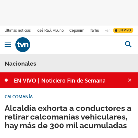
Últimas noticias
José Raúl Mulino
Cepanim
Ifarhu
Fenómeno de El Ni
EN VIVO
Ir al contenido
Obrir navegació
Nacionales
EN VIVO | Noticiero Fin de Semana
CALCOMANÍA
Alcaldía exhorta a conductores a
retirar calcomanías vehiculares,
hay más de 300 mil acumuladas