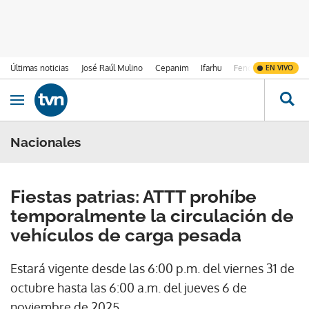
Últimas noticias
José Raúl Mulino
Cepanim
Ifarhu
Fenómeno de El Ni
EN VIVO
Ir al contenido
Obrir navegació
Nacionales
Fiestas patrias: ATTT prohíbe
temporalmente la circulación de
vehículos de carga pesada
Estará vigente desde las 6:00 p.m. del viernes 31 de
octubre hasta las 6:00 a.m. del jueves 6 de
noviembre de 2025.