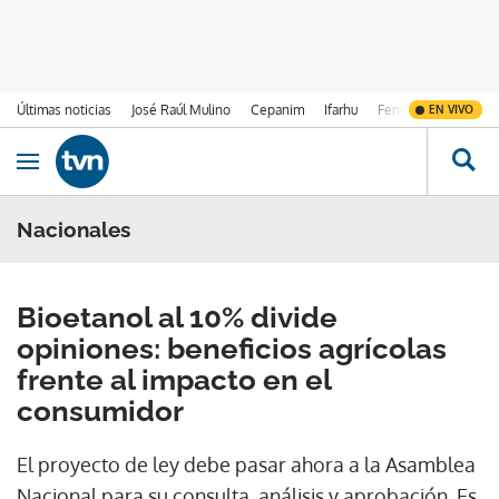
Últimas noticias
José Raúl Mulino
Cepanim
Ifarhu
Fenómeno de El Ni
EN VIVO
Ir al contenido
Obrir navegació
Nacionales
Bioetanol al 10% divide
opiniones: beneficios agrícolas
frente al impacto en el
consumidor
El proyecto de ley debe pasar ahora a la Asamblea
Nacional para su consulta, análisis y aprobación. Es