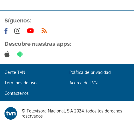
Síguenos:
Descubre nuestras apps:
Gracias por suscribirte a nuestro boletín.
ACEPTAR
Gente TVN
Política de privacidad
Términos de uso
Acerca de TVN
Contáctenos
© Televisora Nacional, S.A 2024, todos los derechos
reservados