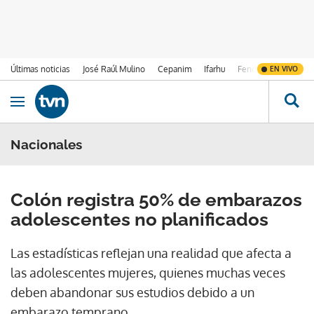
Últimas noticias
José Raúl Mulino
Cepanim
Ifarhu
Fenómeno de El Ni
EN VIVO
Ir al contenido
Obrir navegació
Nacionales
Colón registra 50% de embarazos
adolescentes no planificados
Las estadísticas reflejan una realidad que afecta a
las adolescentes mujeres, quienes muchas veces
deben abandonar sus estudios debido a un
embarazo temprano.