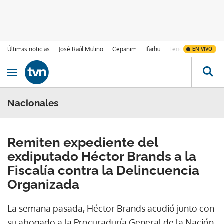
Últimas noticias
José Raúl Mulino
Cepanim
Ifarhu
Fenómeno de El Ni
EN VIVO
Ir al contenido
Obrir navegació
Nacionales
Remiten expediente del
exdiputado Héctor Brands a la
Fiscalía contra la Delincuencia
Organizada
La semana pasada, Héctor Brands acudió junto con
su abogado a la Procuraduría General de la Nación