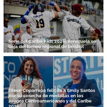
Serie del Caribe Kids 2026| Venezuela se
baja del torneo regional de béisbol
Gracias por suscribirte a nuestro boletín.
ACEPTAR
Eileen Coparropa felicita a Emily Santos
por su cosecha de medallas en los
Juegos Centroamericanos y del Caribe
2026