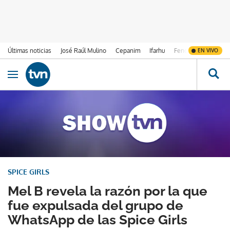
Últimas noticias
José Raúl Mulino
Cepanim
Ifarhu
Fenómeno de El Ni
EN VIVO
Ir al contenido
Obrir navegació
SPICE GIRLS
Mel B revela la razón por la que
fue expulsada del grupo de
WhatsApp de las Spice Girls