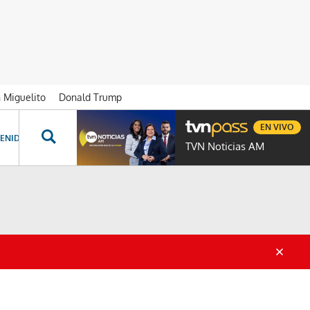
n Miguelito
Donald Trump
EN VIVO
ENIDOS ESPECIALES
NOVELAS
PROGRAMAS
GENTE TVN
PROG
TVN Noticias AM