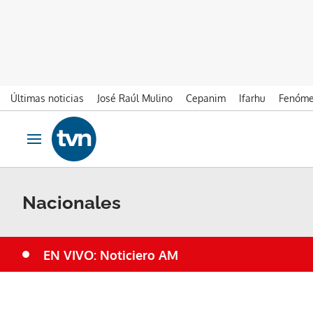
Últimas noticias
José Raúl Mulino
Cepanim
Ifarhu
Fenóme
Ir al contenido
Obrir navegació
Nacionales
EN VIVO: Noticiero AM