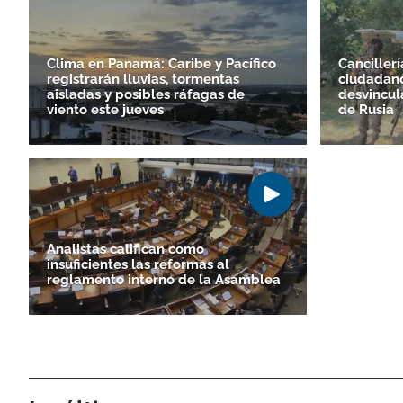
Clima en Panamá: Caribe y Pacífico
Cancillerí
registrarán lluvias, tormentas
ciudadan
aisladas y posibles ráfagas de
desvincul
viento este jueves
de Rusia
Analistas califican como
insuficientes las reformas al
reglamento interno de la Asamblea