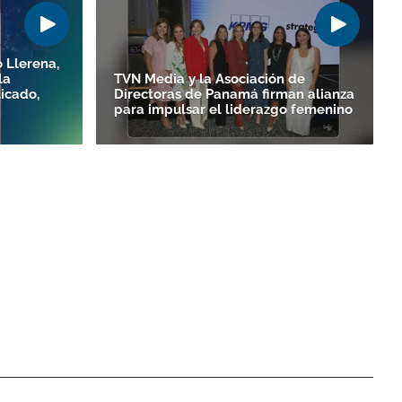
 Llerena,
la
TVN Media y la Asociación de
icado,
Directoras de Panamá firman alianza
para impulsar el liderazgo femenino