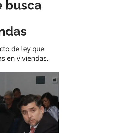
e busca
endas
cto de ley que
as en viviendas.