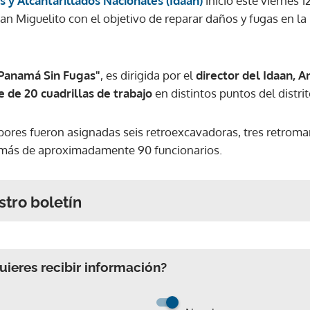
s y Alcantarillados Nacionales (Idaan)
inició este viernes 1
 San Miguelito con el objetivo de reparar daños y fugas en la
Panamá Sin Fugas"
, es dirigida por el
director del Idaan, 
 de 20 cuadrillas de trabajo
en distintos puntos del distrit
abores fueron asignadas seis retroexcavadoras, tres retromar
demás de aproximadamente 90 funcionarios.
stro boletín
ieres recibir información?