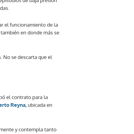
 episodios de baja presión
idas.
ar el funcionamiento de la
 y también en donde más se
. No se descarta que el
obó el contrato para la
berto Reyna
,
ubicada en
iamente y contempla tanto