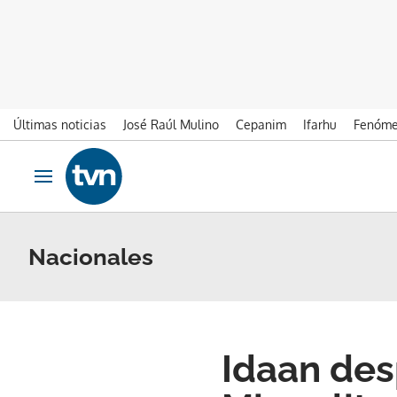
Últimas noticias
José Raúl Mulino
Cepanim
Ifarhu
Fenóme
Ir al contenido
Obrir navegació
Nacionales
Idaan des