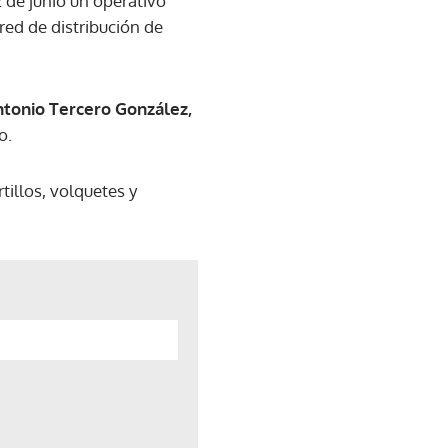
2 de junio un operativo
 red de distribución de
Antonio Tercero González,
o.
tillos, volquetes y