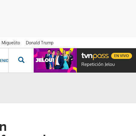
n Miguelito
Donald Trump
EN VIVO
ENIDOS ESPECIALES
NOVELAS
PROGRAMAS
GENTE TVN
PROG
Repetición Jelou
an