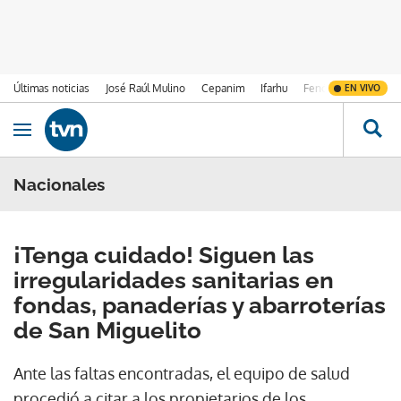
Últimas noticias
José Raúl Mulino
Cepanim
Ifarhu
Fenómeno de El Ni
EN VIVO
Ir al contenido
Obrir navegació
Nacionales
¡Tenga cuidado! Siguen las
irregularidades sanitarias en
fondas, panaderías y abarroterías
de San Miguelito
Ante las faltas encontradas, el equipo de salud
procedió a citar a los propietarios de los