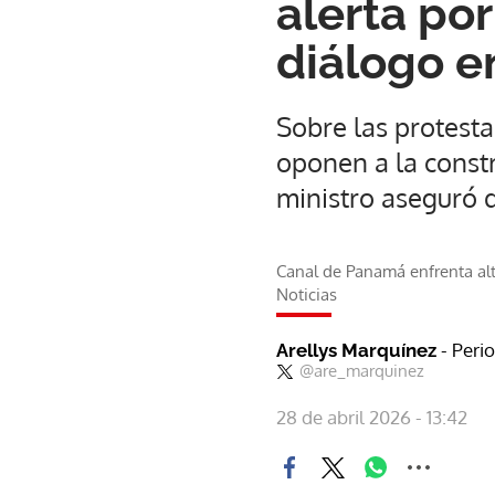
alerta po
diálogo en
Sobre las protesta
oponen a la const
ministro aseguró 
Canal de Panamá enfrenta alt
Noticias
- Peri
Arellys Marquínez
@are_marquinez
28 de abril 2026 - 13:42