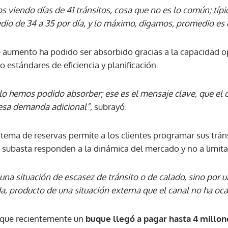
viendo días de 41 tránsitos, cosa que no es lo común; típi
o de 34 a 35 por día, y lo máximo, digamos, promedio es 
te aumento ha podido ser absorbido gracias a la capacidad o
o estándares de eficiencia y planificación.
o hemos podido absorber; ese es el mensaje clave, que el 
esa demanda adicional”,
subrayó.
stema de reservas permite a los clientes programar sus trán
 subasta responden a la dinámica del mercado y no a limita
na situación de escasez de tránsito o de calado, sino por 
, producto de una situación externa que el canal no ha oc
 que recientemente un
buque llegó a pagar hasta 4 millon
Gracias por suscribirte a nuestro boletín.