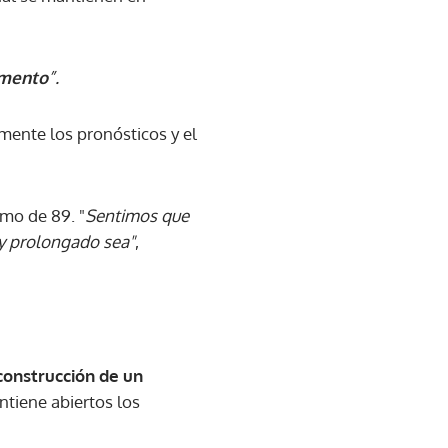
omento
”.
mente los pronósticos y el
imo de 89. "
Sentimos que
y prolongado sea"
,
construcción de un
tiene abiertos los