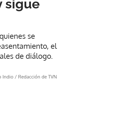
y sigue
 quienes se
easentamiento, el
ales de diálogo.
o Indio
/
Redacción de TVN