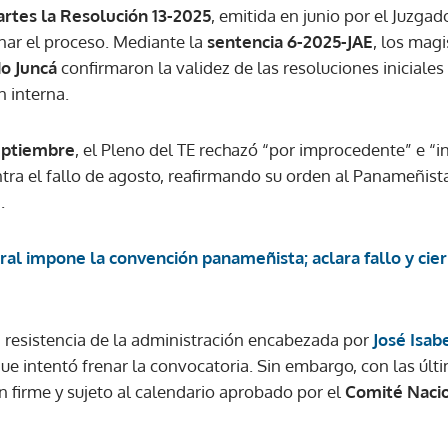
artes la Resolución 13-2025
, emitida en junio por el Juzg
enar el proceso. Mediante la
sentencia 6-2025-JAE
, los mag
ACEPTAR
do Juncá
confirmaron la validez de las resoluciones iniciales 
n interna.
eptiembre
, el Pleno del TE rechazó “por improcedente” e “i
tra el fallo de agosto, reafirmando su orden al Panameñista
.
al impone la convención panameñista; aclara fallo y cier
a resistencia de la administración encabezada por
José Isab
que intentó frenar la convocatoria. Sin embargo, con las últ
n firme y sujeto al calendario aprobado por el
Comité Nacio