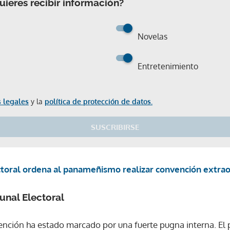
ieres recibir información?
Novelas
Entretenimiento
 legales
y la
política de protección de datos.
SUSCRIBIRSE
ctoral ordena al panameñismo realizar convención extrao
bunal Electoral
ención ha estado marcado por una fuerte pugna interna. El
Gracias por suscribirte a nuestro boletín.