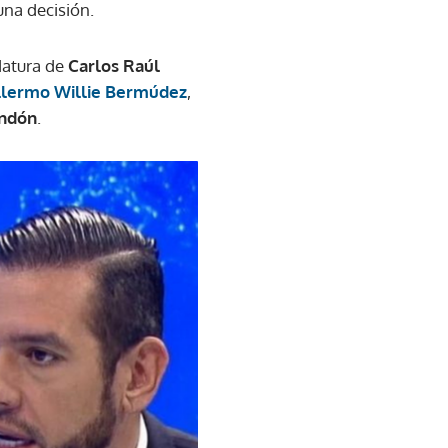
una decisión.
datura de
Carlos Raúl
llermo Willie Bermúdez
,
andón
.