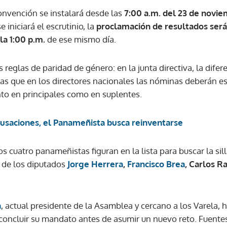
onvención se instalará desde las
7:00 a.m. del 23 de novi
e iniciará el escrutinio, la
proclamación de resultados será
 la 1:00 p.m.
de ese mismo día.
s reglas de paridad de género: en la junta directiva, la dife
as que en los directores nacionales las nóminas deberán e
nto en principales como en suplentes.
cusaciones, el Panameñista busca reinventarse
s cuatro panameñistas figuran en la lista para buscar la sil
ta de los diputados
Jorge Herrera
,
Francisco Brea
, Carlos R
a
, actual presidente de la Asamblea y cercano a los Varela, 
concluir su mandato antes de asumir un nuevo reto. Fuente