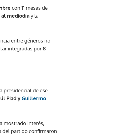
embre
con 11 mesas de
 al mediodía
y la
rencia entre géneros no
star integradas por
8
la presidencial de ese
aúl Piad y
Guillermo
ha mostrado interés,
s del partido confirmaron