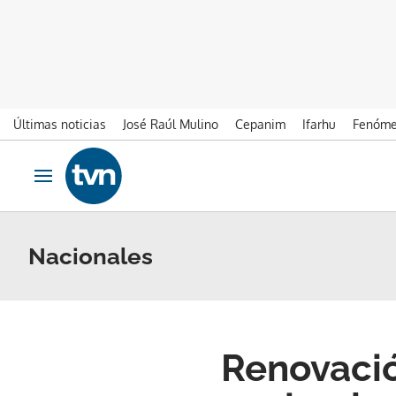
Últimas noticias
José Raúl Mulino
Cepanim
Ifarhu
Fenóme
Ir al contenido
Obrir navegació
Nacionales
Renovació