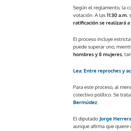
Según el reglamento, la c
votación. A las
11:30 a.m.
s
ratificación se realizará a
El proceso incluye estricta
puede superar uno, mientr
hombres y 8 mujeres
, ta
Lea: Entre reproches y a
Para este proceso, al meno
colectivo político. Se tra
Bermúdez
.
El diputado
Jorge Herrer
aunque afirma que quiere 