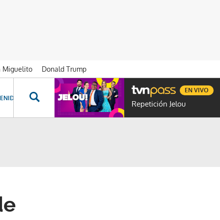
n Miguelito
Donald Trump
EN VIVO
ENIDOS ESPECIALES
NOVELAS
PROGRAMAS
GENTE TVN
PROG
Repetición Jelou
de