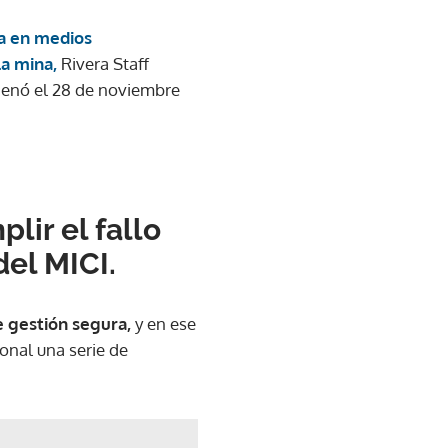
a en medios
la mina,
Rivera Staff
denó el 28 de noviembre
ir el fallo
del MICI.
e gestión segura,
y en ese
ional una serie de