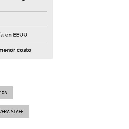
ía en EEUU
 menor costo
 406
VERA STAFF