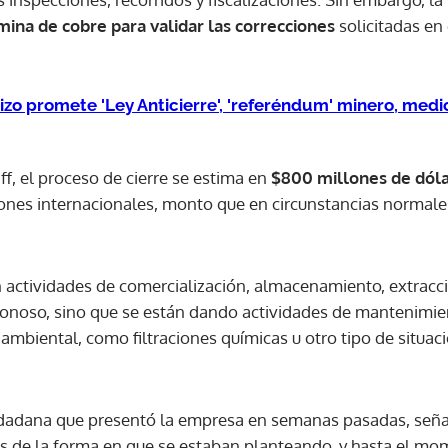
 mina de cobre para validar las correcciones
solicitadas en
izo promete 'Ley Anticierre', 'referéndum' minero, medi
f, el proceso de cierre se estima en
$800 millones de dól
ones internacionales, monto que en circunstancias normale
n actividades de comercialización, almacenamiento, extracc
Donoso, sino que se están dando actividades de mantenimie
ambiental, como filtraciones químicas u otro tipo de situaci
iudadana que presentó la empresa en semanas pasadas, seña
Gracias por suscribirte a nuestro boletín.
les de la forma en que se estaban planteando, y hasta el m