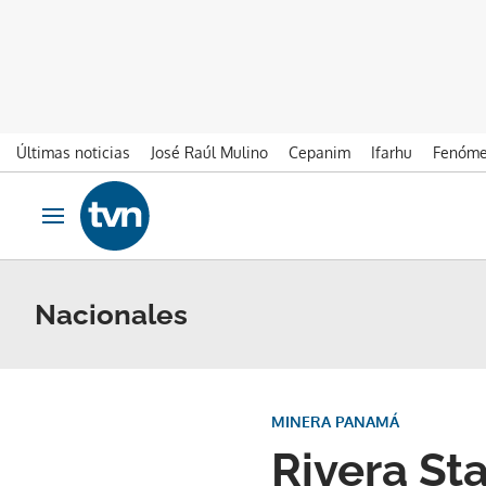
Últimas noticias
José Raúl Mulino
Cepanim
Ifarhu
Fenóme
Ir al contenido
Obrir navegació
Nacionales
MINERA PANAMÁ
Rivera St