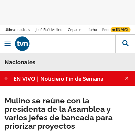
Últimas noticias
José Raúl Mulino
Cepanim
Ifarhu
Fenómeno de El Ni
EN VIVO
Ir al contenido
Obrir navegació
Nacionales
EN VIVO | Noticiero Fin de Semana
Mulino se reúne con la
presidenta de la Asamblea y
varios jefes de bancada para
priorizar proyectos