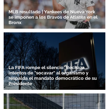
MLB resultado | Yankees de Nueva York
se imponen a los Bravos de Atlanta en el
Bronx
La FIFA rompe el silencio: Rechaza
intentos de "socavar" al organismo y
respalda el mandato democrático de su
Presidente