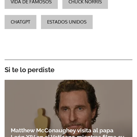
VIDA DE FAMOSOS
CHUCK NORRIS
CHATGPT
ESTADOS UNIDOS
Si te lo perdiste
Matthew McConaughey visita al papa
Gracias por suscribirte a nuestro boletín.