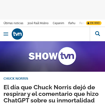
Últimas noticias
José Raúl Mulino
Cepanim
Ifarhu
Fenómeno de El Ni
EN VIVO
Ir al contenido
Obrir navegació
CHUCK NORRIS
El día que Chuck Norris dejó de
respirar y el comentario que hizo
ChatGPT sobre su inmortalidad