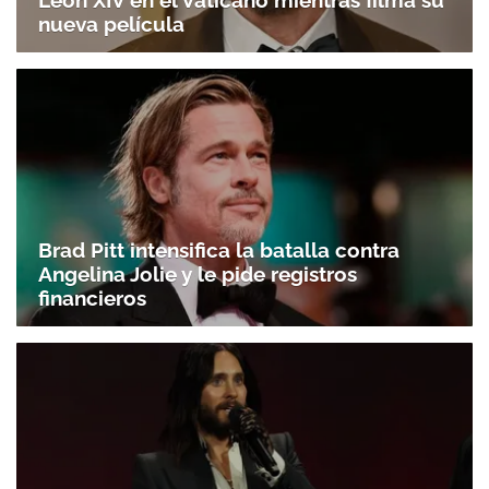
León XIV en el Vaticano mientras filma su
nueva película
ACEPTAR
Brad Pitt intensifica la batalla contra
Angelina Jolie y le pide registros
financieros